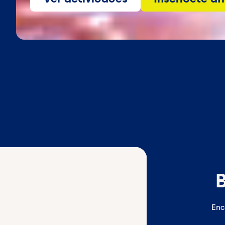
B
Enc