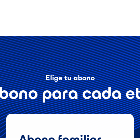
Elige tu abono
bono para cada et
Abono familiar