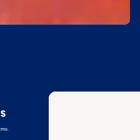
os
tmo.