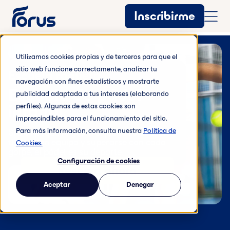
Inscribirme
Utilizamos cookies propias y de terceros para que el
sitio web funcione correctamente, analizar tu
Escuela raqueta
navegación con fines estadísticos y mostrarte
Escuela de pádel
publicidad adaptada a tus intereses (elaborando
infantil
perfiles). Algunas de estas cookies son
imprescindibles para el funcionamiento del sitio.
Para más información, consulta nuestra
Política de
Si a tu peque le gusta el juego rápido, el
trabajo en equipo y superarse con cada
Cookies.
golpe, el pádel es su deporte.
Configuración de cookies
Reserva ahora
Aceptar
Denegar