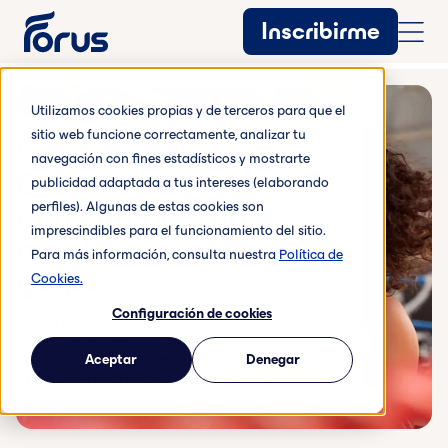
Inscribirme
Utilizamos cookies propias y de terceros para que el
sitio web funcione correctamente, analizar tu
Clases de cardio
navegación con fines estadísticos y mostrarte
Clase de boxeo:
publicidad adaptada a tus intereses (elaborando
entrena cuerpo y
perfiles). Algunas de estas cookies son
imprescindibles para el funcionamiento del sitio.
mente con cada
Para más información, consulta nuestra
Política de
golpe
Cookies.
Configuración de cookies
Mejora tu coordinación y desarrolla tu
fuerza física y mental con técnicas de
boxeo. Un entrenamiento completo para
Aceptar
Denegar
liberar tensión y ganar confianza.