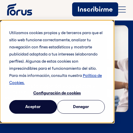
Inscribirme
Utilizamos cookies propias y de terceros para que el
sitio web funcione correctamente, analizar tu
Actividades cuerpo y mente
navegación con fines estadísticos y mostrarte
Clase de Body
publicidad adaptada a tus intereses (elaborando
Balance: encuentra
perfiles). Algunas de estas cookies son
imprescindibles para el funcionamiento del sitio.
tu equilibrio
Para más información, consulta nuestra
Política de
Cookies.
Fusionamos lo mejor del yoga, pilates y
taichi para que mejores tu flexibilidad,
Configuración de cookies
estabilidad y calma mental.
Aceptar
Denegar