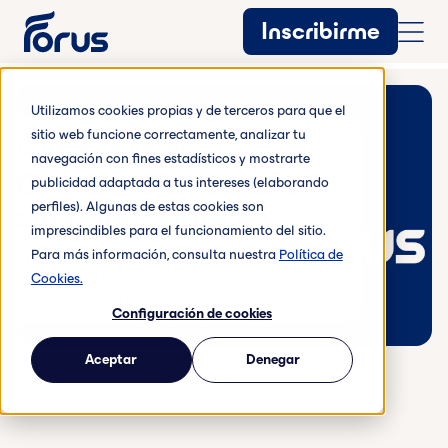
Inscribirme
Utilizamos cookies propias y de terceros para que el
sitio web funcione correctamente, analizar tu
Clases de cardio
navegación con fines estadísticos y mostrarte
Grit Cardio: cardio
publicidad adaptada a tus intereses (elaborando
sin concesiones
perfiles). Algunas de estas cookies son
imprescindibles para el funcionamiento del sitio.
Para más información, consulta nuestra
Política de
Entrena sin límites con sesiones HIIT
intensas que mejoran tu resistencia,
Cookies.
queman calorías y aceleran tu agilidad.
Configuración de cookies
Aceptar
Denegar