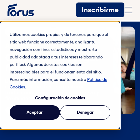
Inscribirme
Utilizamos cookies propias y de terceros para que el
sitio web funcione correctamente, analizar tu
Actividades cuerpo y mente
navegación con fines estadísticos y mostrarte
Clase de Aeroyoga:
publicidad adaptada a tus intereses (elaborando
fluye en el aire
perfiles). Algunas de estas cookies son
imprescindibles para el funcionamiento del sitio.
Para más información, consulta nuestra
Política de
Disfruta de una práctica de yoga en
suspensión que fusiona posturas
Cookies.
tradicionales con ejercicios de fuerza y
flexibilidad.
Configuración de cookies
Aceptar
Denegar