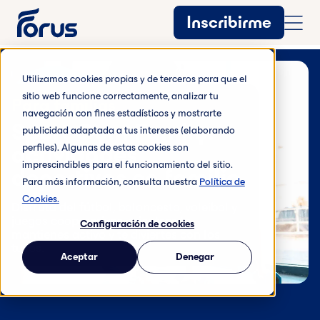
Inscribirme
Utilizamos cookies propias y de terceros para que el
sitio web funcione correctamente, analizar tu
Para familias
navegación con fines estadísticos y mostrarte
Sport Gym Family:
publicidad adaptada a tus intereses (elaborando
actividades
perfiles). Algunas de estas cookies son
imprescindibles para el funcionamiento del sitio.
deportivas en familia
Para más información, consulta nuestra
Política de
Cookies.
Disfruta del fútbol, baloncesto, voleibol y
juegos cooperativos, mientras te
Configuración de cookies
mantienes activo y te diviertes con los
tuyos.
Aceptar
Denegar