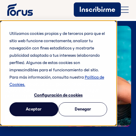
Inscribirme
Utilizamos cookies propias y de terceros para que el
sitio web funcione correctamente, analizar tu
Escuela acuática
navegación con fines estadísticos y mostrarte
Club natación
publicidad adaptada a tus intereses (elaborando
infantil
perfiles). Algunas de estas cookies son
imprescindibles para el funcionamiento del sitio.
Para más información, consulta nuestra
Política de
Para los que ya nadan, pero quieren
hacerlo mejor. Si a tu peque le encanta el
Cookies.
agua y quiere superarse, este es el lugar
perfecto para perfeccionar su técnica.
Configuración de cookies
Reserva ahora
Aceptar
Denegar