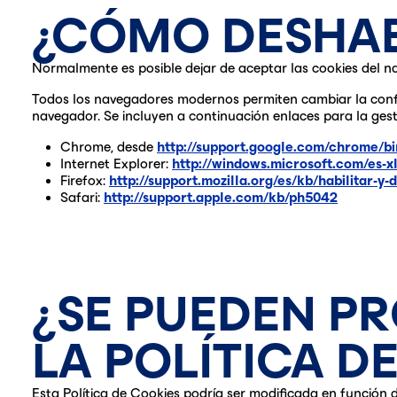
¿CÓMO DESHAB
Normalmente es posible dejar de aceptar las cookies del nav
Todos los navegadores modernos permiten cambiar la confi
navegador. Se incluyen a continuación enlaces para la ges
Chrome, desde
http://support.google.com/chrome/
Internet Explorer:
http://windows.microsoft.com/es-x
Firefox:
http://support.mozilla.org/es/kb/habilitar-y-
Safari:
http://support.apple.com/kb/ph5042
¿SE PUEDEN P
LA POLÍTICA D
Esta Política de Cookies podría ser modificada en función de