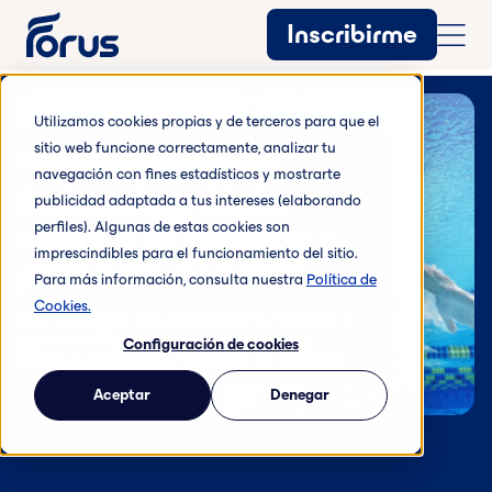
Inscribirme
Utilizamos cookies propias y de terceros para que el
sitio web funcione correctamente, analizar tu
Actividades Entrena +
navegación con fines estadísticos y mostrarte
Swimming Club:
publicidad adaptada a tus intereses (elaborando
mejora tu técnica y
perfiles). Algunas de estas cookies son
imprescindibles para el funcionamiento del sitio.
potencia tu estilo
Para más información, consulta nuestra
Política de
Cookies.
Entrena en el agua, corrige tu técnica y
gana confianza con cada brazada.
Configuración de cookies
Porque nadar bien también se entrena.
Aceptar
Denegar