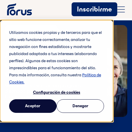
Inscribirme
Utilizamos cookies propias y de terceros para que el
sitio web funcione correctamente, analizar tu
Actividades de tonificación
navegación con fines estadísticos y mostrarte
AF Mayores: salud,
publicidad adaptada a tus intereses (elaborando
movilidad y calidad
perfiles). Algunas de estas cookies son
imprescindibles para el funcionamiento del sitio.
de vida
Para más información, consulta nuestra
Política de
Cookies.
Mantente activo con un programa
diseñado para mejorar tu movilidad,
Configuración de cookies
fuerza y bienestar, adaptado a tus
necesidades.
Aceptar
Denegar