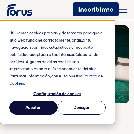
Inscribirme
Utilizamos cookies propias y de terceros para que el
sitio web funcione correctamente, analizar tu
actividades acuáticas
navegación con fines estadísticos y mostrarte
Clase de Aquahard:
publicidad adaptada a tus intereses (elaborando
entrena tu core
perfiles). Algunas de estas cookies son
imprescindibles para el funcionamiento del sitio.
Para más información, consulta nuestra
Política de
Pon a prueba tu cuerpo mientras disfrutas
de una actividad acuática diferente,
Cookies.
dinámica y muy divertida.
Configuración de cookies
Aceptar
Denegar