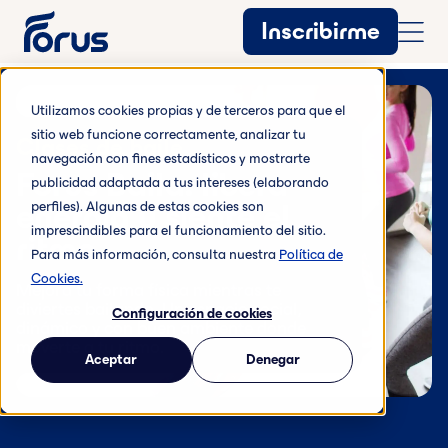
Inscribirme
Utilizamos cookies propias y de terceros para que el
sitio web funcione correctamente, analizar tu
Clases de baile
navegación con fines estadísticos y mostrarte
Forus Baila: libera
publicidad adaptada a tus intereses (elaborando
energía y siente el
perfiles). Algunas de estas cookies son
imprescindibles para el funcionamiento del sitio.
ritmo
Para más información, consulta nuestra
Política de
Cookies.
Mejora tu forma física mientras te
diviertes bailando. Un espacio social,
Configuración de cookies
dinámico y con buen ambiente donde
moverte a tu ritmo.
Aceptar
Denegar