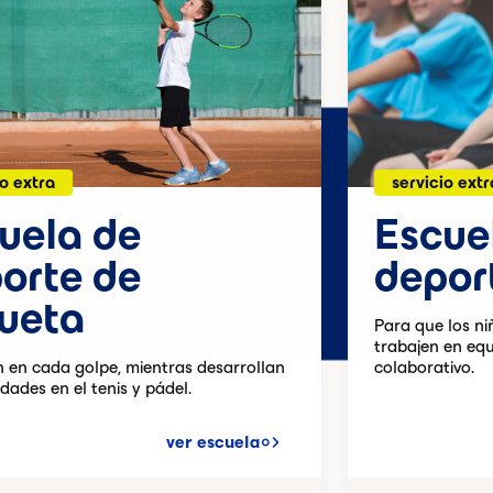
io extra
servicio extr
uela de
Escue
orte de
depor
ueta
Para que los ni
trabajen en equ
 en cada golpe, mientras desarrollan
colaborativo.
idades en el tenis y pádel.
ver escuela