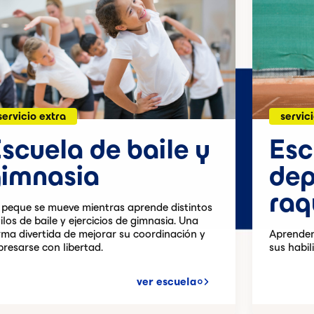
servicio extra
servic
scuela de baile y
Esc
gimnasia
dep
raq
 peque se mueve mientras aprende distintos
ilos de baile y ejercicios de gimnasia. Una
rma divertida de mejorar su coordinación y
Aprenden
presarse con libertad.
sus habil
ver escuela