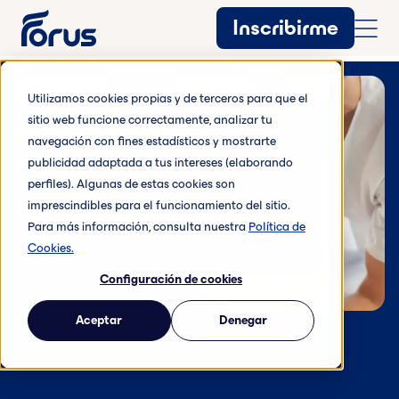
Inscribirme
Utilizamos cookies propias y de terceros para que el
sitio web funcione correctamente, analizar tu
servicios premium
navegación con fines estadísticos y mostrarte
FISIOTERAPIA
publicidad adaptada a tus intereses (elaborando
perfiles). Algunas de estas cookies son
Recupera, fortalece, sigue avanzando.
imprescindibles para el funcionamiento del sitio.
Sabemos que no siempre es fácil, pero
Para más información, consulta nuestra
Política de
estás aquí. Y en Forus, lo hacemos
Cookies.
contigo.
Configuración de cookies
Aceptar
Denegar