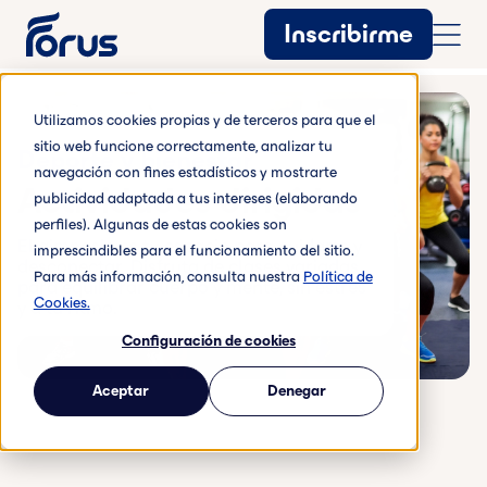
Inscribirme
Utilizamos cookies propias y de terceros para que el
sitio web funcione correctamente, analizar tu
Deporte y bienestar
navegación con fines estadísticos y mostrarte
Actividades dirigidas
publicidad adaptada a tus intereses (elaborando
perfiles). Algunas de estas cookies son
El gimnasio es tu espacio para cuidarte y
imprescindibles para el funcionamiento del sitio.
desconectar. Disfruta de clases variadas
Para más información, consulta nuestra
Política de
para equilibrar cuerpo y mente, sin estrés
Cookies.
y a tu ritmo.
Configuración de cookies
Aceptar
Denegar