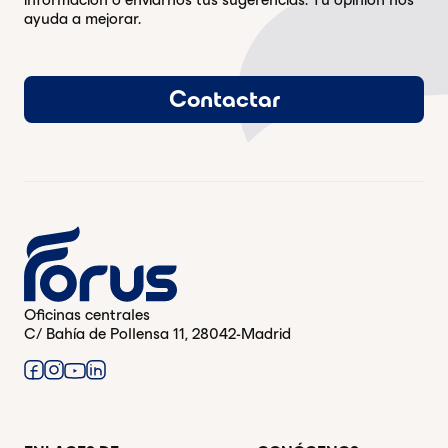
ayuda a mejorar.
Contactar
Oficinas centrales
C/ Bahía de Pollensa 11, 28042-Madrid