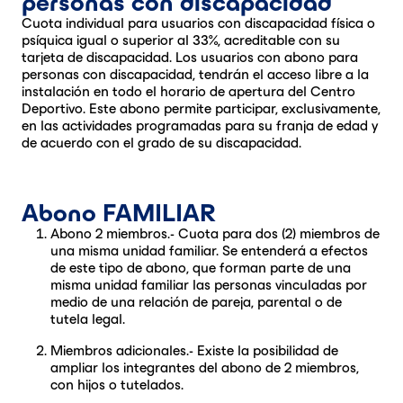
personas con discapacidad
Cuota individual para usuarios con discapacidad física o
psíquica igual o superior al 33%, acreditable con su
tarjeta de discapacidad. Los usuarios con abono para
personas con discapacidad, tendrán el acceso libre a la
instalación en todo el horario de apertura del Centro
Deportivo. Este abono permite participar, exclusivamente,
en las actividades programadas para su franja de edad y
de acuerdo con el grado de su discapacidad.
Abono FAMILIAR
Abono 2 miembros.- Cuota para dos (2) miembros de
una misma unidad familiar. Se entenderá a efectos
de este tipo de abono, que forman parte de una
misma unidad familiar las personas vinculadas por
medio de una relación de pareja, parental o de
tutela legal.
Miembros adicionales.- Existe la posibilidad de
ampliar los integrantes del abono de 2 miembros,
con hijos o tutelados.