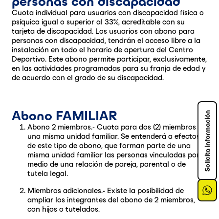
personas con discapacidad
Cuota individual para usuarios con discapacidad física o
psíquica igual o superior al 33%, acreditable con su
tarjeta de discapacidad. Los usuarios con abono para
personas con discapacidad, tendrán el acceso libre a la
instalación en todo el horario de apertura del Centro
Deportivo. Este abono permite participar, exclusivamente,
en las actividades programadas para su franja de edad y
de acuerdo con el grado de su discapacidad.
Abono FAMILIAR
Solicita información
Abono 2 miembros.- Cuota para dos (2) miembros de
una misma unidad familiar. Se entenderá a efectos
de este tipo de abono, que forman parte de una
misma unidad familiar las personas vinculadas por
medio de una relación de pareja, parental o de
tutela legal.
Miembros adicionales.- Existe la posibilidad de
ampliar los integrantes del abono de 2 miembros,
con hijos o tutelados.