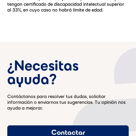
tengan certificado de discapacidad intelectual superior
al 33%, en cuyo caso no habrá límite de edad.
¿Necesitas
ayuda?
Contáctanos para resolver tus dudas, solicitar
información o enviarnos tus sugerencias. Tu opinión nos
ayuda a mejorar.
Contactar