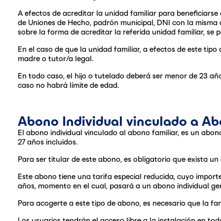
A efectos de acreditar la unidad familiar para beneficiarse d
de Uniones de Hecho, padrón municipal, DNI con la misma di
sobre la forma de acreditar la referida unidad familiar, se
En el caso de que la unidad familiar, a efectos de este tip
madre o tutor/a legal.
En todo caso, el hijo o tutelado deberá ser menor de 23 año
caso no habrá límite de edad.
Abono Individual vinculado a Ab
El abono individual vinculado al abono familiar, es un abo
27 años incluidos.
Para ser titular de este abono, es obligatorio que exista un 
Este abono tiene una tarifa especial reducida, cuyo import
años, momento en el cual, pasará a un abono individual gene
Para acogerte a este tipo de abono, es necesario que la fam
Los usuarios tendrán el acceso libre a la instalación en to