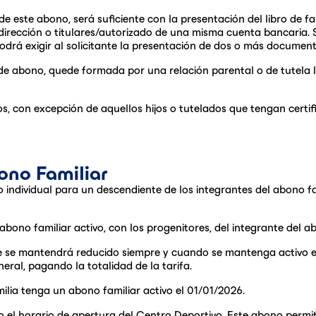
e este abono, será suficiente con la presentación del libro de fami
rección o titulares/autorizado de una misma cuenta bancaria. Si
 podrá exigir al solicitante la presentación de dos o más documen
o de abono, quede formada por una relación parental o de tutela 
s, con excepción de aquellos hijos o tutelados que tengan certif
ono Familiar
no individual para un descendiente de los integrantes del abono 
abono familiar activo, con los progenitores, del integrante del ab
e se mantendrá reducido siempre y cuando se mantenga activo el 
ral, pagando la totalidad de la tarifa.
ilia tenga un abono familiar activo el 01/01/2026.
do el horario de apertura del Centro Deportivo. Este abono permit